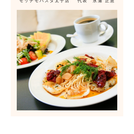
“モッチモパスタ太子店” 代表 永瀬 正憲