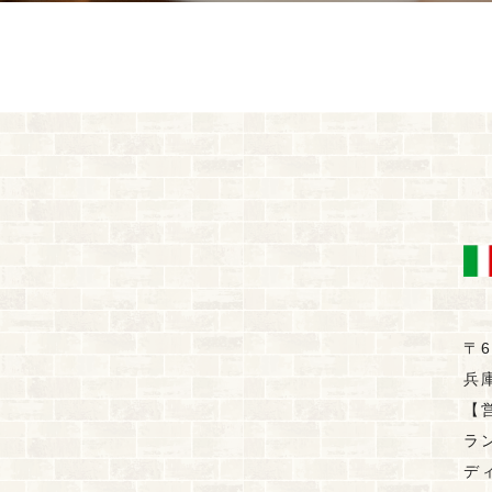
〒6
兵
【
ラン
ディ