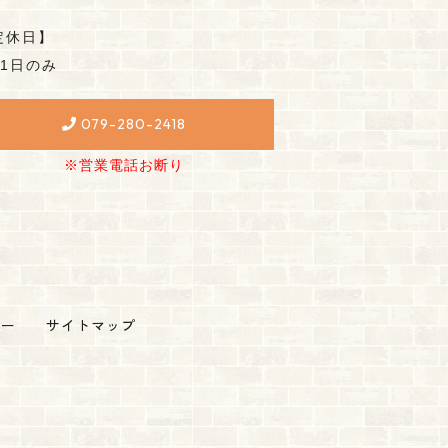
定休日】
月1日のみ
079-280-2418
※営業電話お断り
シー
サイトマップ