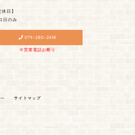
定休日】
月1日のみ
079-280-2418
※営業電話お断り
シー
サイトマップ