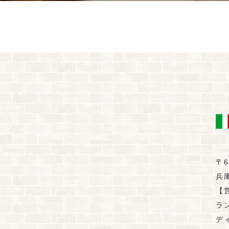
〒6
兵
【
ラン
ディ