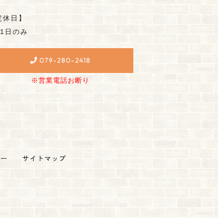
定休日】
月1日のみ
079-280-2418
※営業電話お断り
シー
サイトマップ