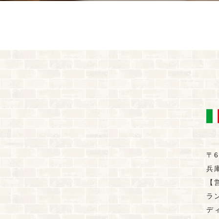
〒6
兵
【
ラン
ディ