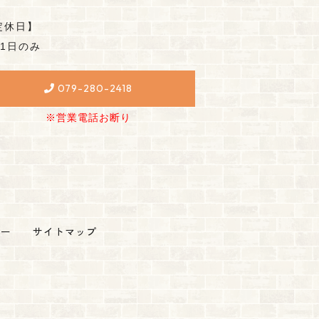
定休日】
月1日のみ
079-280-2418
※営業電話お断り
シー
サイトマップ