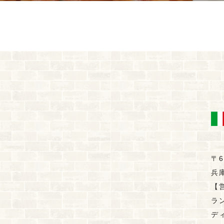
〒6
兵
【
ラン
ディ