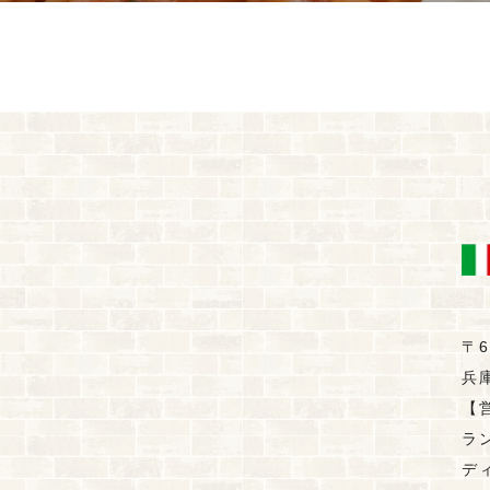
〒6
兵
【
ラン
ディ