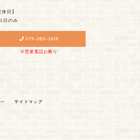
定休日】
月1日のみ
079-280-2418
※営業電話お断り
シー
サイトマップ