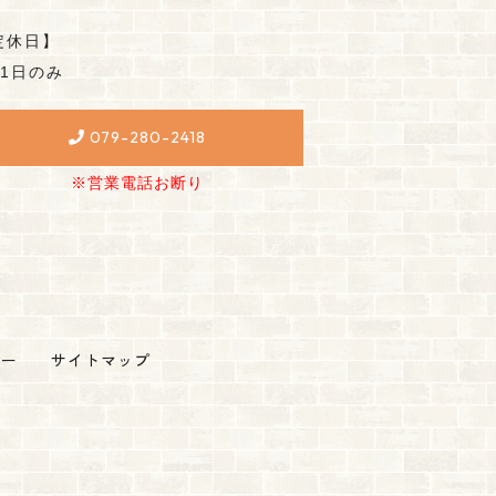
定休日】
月1日のみ
079-280-2418
※営業電話お断り
シー
サイトマップ