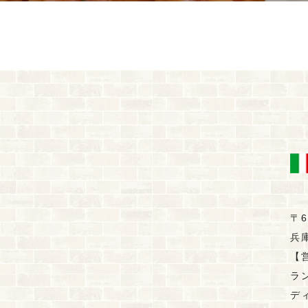
〒6
兵
【
ラン
ディ